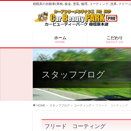
相模原の自動車(車検､板金､塗装､修理､コーティング､洗車､クリ
ホーム
こだわり
HOME
ABOUT US
スタッフブログ
HOME
»
スタッフブログ
»
コーティング
»
フリード コーティング
フリード コーティング