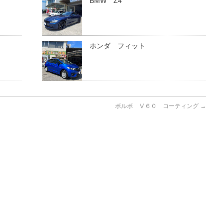
ス
BMW Z4
ホンダ フィット
ボルボ Ⅴ６０ コーティング
→