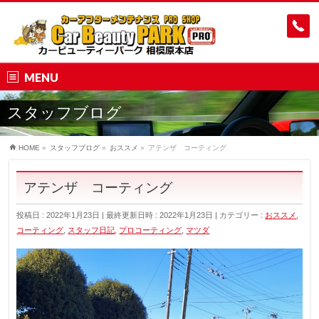
MENU
スタッフブログ
HOME
»
スタッフブログ
»
おススメ
»
アテンザ コーティング
アテンザ コーティング
投稿日 : 2022年1月23日
最終更新日時 : 2022年1月23日
カテゴリー :
おススメ
,
コーティング
,
スタッフ日記
,
プロコーティング
,
マツダ