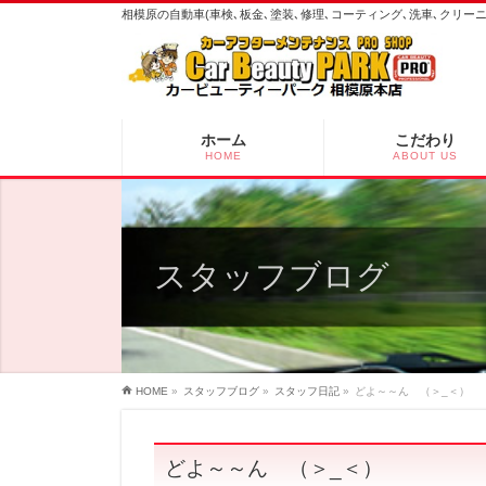
相模原の自動車(車検､板金､塗装､修理､コーティング､洗車､クリ
ホーム
こだわり
HOME
ABOUT US
スタッフブログ
HOME
»
スタッフブログ
»
スタッフ日記
»
どよ～～ん （＞_＜）
どよ～～ん （＞_＜）