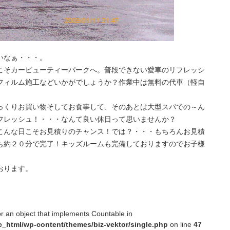
いなぁ・・・。
こそカービューティーパークへ。普段できない愛車のリフレッシ
フィルム施工などいかがでしょうか？作業中は無料の代車（軽自
っくりお買い物そしてお食事して、そのあとは大型スパでの～ん
フレッシュ！・・・なんて良い休日って思いませんか？
こんな日こそお見積りのチャンス！では？・・・もちろんお見積
も約２０分で完了！キッズルームも完備しておりますのでお子様
おります。
or an object that implements Countable in
c_html/wp-content/themes/biz-vektor/single.php
on line
47